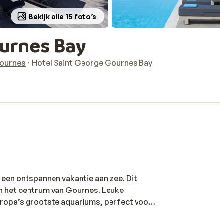
Bekijk alle 15 foto’s
ournes Bay
ournes
Hotel Saint George Gournes Bay
 een ontspannen vakantie aan zee. Dit
 van het centrum van Gournes. Leuke
Europa’s grootste aquariums, perfect voor
auto sta je binnen 15 minuten in het