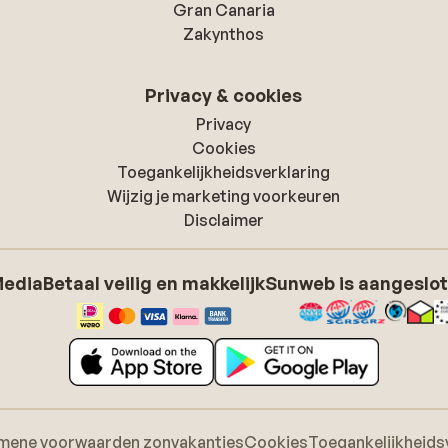
Gran Canaria
Zakynthos
Privacy & cookies
Privacy
Cookies
Toegankelijkheidsverklaring
Wijzig je marketing voorkeuren
Disclaimer
Media
Betaal veilig en makkelijk
Sunweb is aangeslot
mene voorwaarden zonvakanties
Cookies
Toegankelijkheids