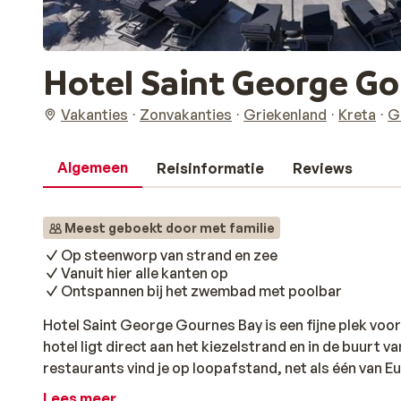
Hotel Saint George G
Vakanties
Zonvakanties
Griekenland
Kreta
G
Algemeen
Reisinformatie
Reviews
Meest geboekt door met familie
Op steenworp van strand en zee
Vanuit hier alle kanten op
Ontspannen bij het zwembad met poolbar
Hotel Saint George Gournes Bay is een fijne plek voor
hotel ligt direct aan het kiezelstrand en in de buurt
restaurants vind je op loopafstand, net als één van 
een dagje uit. En wil je wat meer reuring? Met een huur
Lees meer