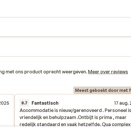
tbijt, duik in het zwembad of bestel een
en het restaurant staan voor je klaar met
itzicht op zee, wat elk moment nét dat
ring met ons product oprecht weergeven.
Meer over reviews
Meest geboekt door met f
 2025
Fantastisch
17 aug.
8.7
Accommodatie is nieuw/gerenoveerd . Personeel i
Accommodatie is nieuw/gerenoveerd . Personeel i
vriendelijk en behulpzaam .Ontbijt is prima , maar
vriendelijk en behulpzaam .Ontbijt is prima , maar
redelijk standaard en vaak hetzelfde. Qua complex 
redelijk standaard en vaak hetzelfde. Qua complex 