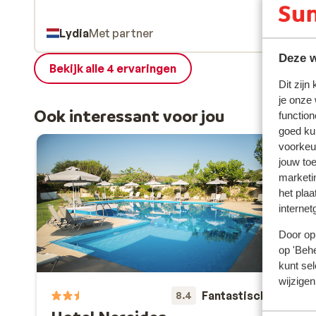
Lydia
Met partner
Deze w
Bekijk alle 4 ervaringen
Dit zijn
je onze
Ook interessant voor jou
function
goed ku
voorkeu
jouw to
marketi
het plaa
internet
Door op 
op 'Behe
kunt sel
wijzigen
Fantastisch
8.4