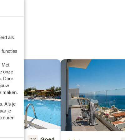
s
s
 erg
r
lijk
erd als
 functies
. Met
e onze
n. Door
 jouw
te maken.
. Als je
aar je
rkeuren
Goed
7.2