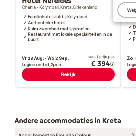
Hotel Nereides
Chania - Kolymbari
Kreta
Griekenland
Ca
Beh
Wei
Familiehotel vlak bij Kolymbari
Siss
Authentieke hotel
D
Ruim zwembad met ligstoelen
T
Restaurant met lokale specialiteiten in de
P
buurt
vanaf prijs p.p.
Vr 28 Aug. - Wo 2 Sep.
Zo 1
€ 394
Logies ontbijt
2
pers.
Logi
Bekijk
Andere accommodaties in Kreta
Appartementen Elounda Colour