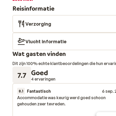
levendige Chersonissos. Begin je dag met een goed on
Reisinformatie
verfrissend drankje aan de poolbar. Ook de snackbar 
lekkere gerechten. Vanuit het hotel heb je prachtig u
beetje extra geeft.
Verzorging
Vlucht informatie
Wat gasten vinden
Dit zijn 100% echte klantbeoordelingen die hun erva
Goed
7.7
4 ervaringen
Fantastisch
6 sep.
8.1
Accommodatie was keurig werd goed schoon
Accommodatie was keurig werd goed schoon
gehouden zeer tevreden.
gehouden zeer tevreden.