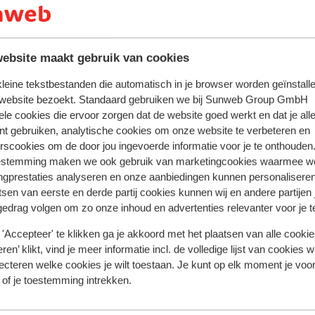
alles in orde (er is altijd wel wat te zeuren).Barman 
alles in orde (er is altijd wel wat te zeuren).Barman 
Avonds in zeer geschikte kerel. Verder is het alleen
Avonds in zeer geschikte kerel. Verder is het...
mee
Peije
Met familie
afgelegen , dus ik zou adviseren om bij aankomst ge
een huurauto te regelen bij de receptie.
ebsite maakt gebruik van cookies
 kleine tekstbestanden die automatisch in je browser worden geïnstalle
 website bezoekt. Standaard gebruiken we bij Sunweb Group GmbH
ele cookies die ervoor zorgen dat de website goed werkt en dat je alle
nt gebruiken, analytische cookies om onze website te verbeteren en
rscookies om de door jou ingevoerde informatie voor je te onthouden
estemming maken we ook gebruik van marketingcookies waarmee w
ngprestaties analyseren en onze aanbiedingen kunnen personalisere
tsen van eerste en derde partij cookies kunnen wij en andere partijen
gedrag volgen om zo onze inhoud en advertenties relevanter voor je 
'Accepteer' te klikken ga je akkoord met het plaatsen van alle cookies
ren’ klikt, vind je meer informatie incl. de volledige lijst van cookies w
ecteren welke cookies je wilt toestaan. Je kunt op elk moment je voo
 of je toestemming intrekken.