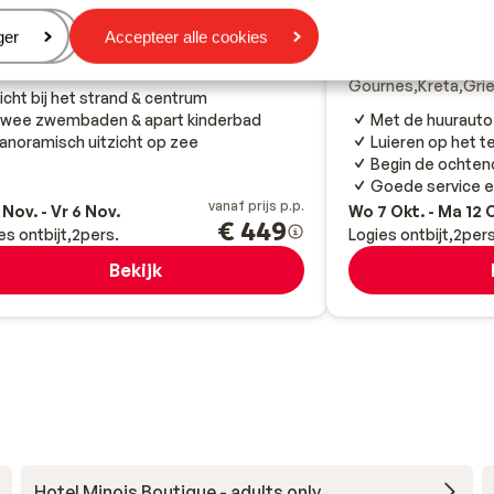
Goed
7.2
Vasia Royal -
stello Village Resort
eren
ger
Accepteer alle cookies
huurauto
i
Kreta
Griekenland
Gournes
Kreta
Gri
icht bij het strand & centrum
Met de huurauto 
wee zwembaden & apart kinderbad
Luieren op het t
anoramisch uitzicht op zee
Begin de ochtend
Goede service e
vanaf prijs p.p.
 Nov. - Vr 6 Nov.
Wo 7 Okt. - Ma 12 
€ 449
es ontbijt
2
pers.
Logies ontbijt
2
pers
Bekijk
Hotel Minois Boutique - adults only