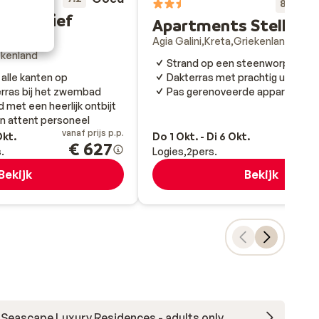
Fa
8.9
 inclusief
Apartments Stella Lu
Agia Galini
Kreta
Griekenland
ekenland
Strand op een steenworp afst
alle kanten op
Dakterras met prachtig uitzicht
erras bij het zwembad
Pas gerenoveerde appartemen
 met een heerlijk ontbijt
n attent personeel
vanaf prijs p.p.
va
Okt.
Do 1 Okt. - Di 6 Okt.
€ 627
.
Logies
2
pers.
Bekijk
Bekijk
Seascape Luxury Residences - adults only