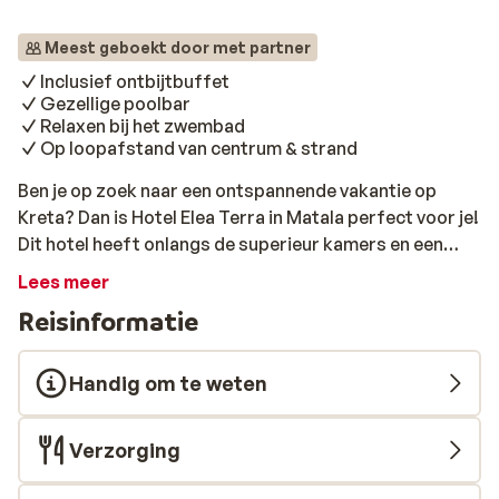
Meest geboekt door met partner
Inclusief ontbijtbuffet
Gezellige poolbar
Relaxen bij het zwembad
Op loopafstand van centrum & strand
Ben je op zoek naar een ontspannende vakantie op
Kreta? Dan is Hotel Elea Terra in Matala perfect voor je!
Dit hotel heeft onlangs de superieur kamers en een
aantal faciliteiten gerenoveerd. Je hebt de keuze uit
Lees meer
verschillende type kamers en daarnaast is er een
Reisinformatie
heerlijk zwembad en een gezellige poolbar/restaurant.
Hotel Elea Terra is centraal gelegen in het leuke plaatsje
Matala, op loopafstand van het strand, restaurants en
Handig om te weten
bars. Matala is beroemd om zijn mooie strand, de
hippiecultuur uit de jaren '60 en de unieke
Verzorging
grotwoningen.