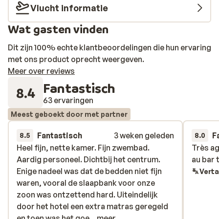
Vlucht informatie
Wat gasten vinden
Dit zijn 100% echte klantbeoordelingen die hun ervaring
met ons product oprecht weergeven.
Meer over reviews
Fantastisch
8.4
63 ervaringen
Meest geboekt door met partner
Fantastisch
3 weken geleden
F
8.5
8.0
Heel fijn, nette kamer. Fijn zwembad.
Heel fijn, nette kamer. Fijn zwembad.
Très ag
Très ag
Aardig personeel. Dichtbij het centrum.
Aardig personeel. Dichtbij het centrum.
au bar 
au bar 
Enige nadeel was dat de bedden niet fijn
Enige nadeel was dat de bedden niet fijn
Verta
waren, vooral de slaapbank voor onze
waren, vooral de slaapbank voor onze
zoon was ontzettend hard. Uiteindelijk
zoon was ontzettend hard. Uiteindelijk
door het hotel een extra matras geregeld
door het hotel een extra matras geregeld
en toen was het goed te doen.
en toen was het goe...
meer