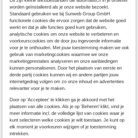
Dit zijn kleine tekstbestanden die automatisch in je browser
Fantastisch
8.6
worden geïnstalleerd als je onze website bezoekt.
Hotel Glaros
Ho
Standaard gebruiken we bij Sunweb Group GmbH
Agia Galini
Kreta
Griekenland
Mali
functionele cookies die ervoor zorgen dat de website goed
werkt en dat je alle functies goed kunt gebruiken,
Heel verzorgd
O
analytische cookies om onze website te verbeteren en
Gezellige binnenplaats
M
voorkeurscookies om de door jou ingevoerde informatie
Mooi uitzicht vanaf het terras
V
voor je te onthouden. Met jouw toestemming maken we ook
Inclusief ontbijt
vanaf prijs p.p.
gebruik van marketingcookies waarmee we onze
Vr 28 Aug. - Wo 2 Sep.
Do 
€ 434
marketingprestaties analyseren en onze aanbiedingen
Logies ontbijt
2
pers.
Logi
kunnen personaliseren. Door het plaatsen van eerste en
Bekijk
derde partij cookies kunnen wij en andere partijen jouw
internetgedrag volgen om zo onze inhoud en advertenties
relevanter voor je te maken.
Door op 'Accepteer' te klikken ga je akkoord met het
plaatsen van alle cookies. Als je op 'Beheren’ klikt, vind je
meer informatie incl. de volledige lijst van cookies waar je
Andere accommodaties in Kreta
kunt selecteren welke cookies je wilt toestaan. Je kunt op
elk moment je voorkeuren wijzigen of je toestemming
Appartementen Elounda Colour
intrekken.