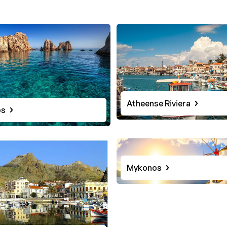
Atheense Riviera
os
Mykonos