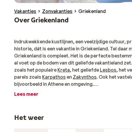
Vakanties
Zonvakanties
Griekenland
Over Griekenland
Indrukwekkende kustlijnen, een veelzijdige cultuur, pr
historie, dát is een vakantie in Griekenland. Tel daar
Griekenland is compleet. Het is de perfecte bestemmi
al voet op de bodem van dit geliefde vakantieland zet
zoals het populaire
Kreta
, het geliefde
Lesbos
, het 
parels zoals
Karpathos
en
Zakynthos
. Ook het vastel
bijvoorbeeld in Athene en omgeving.
Reizen naar Griekenland: voor ieder wat wils
Lees meer
Of je nu wilt cultuursnuiven, shoppen of aan het stran
kilometer aan kustlijn, dus stranden genoeg voor de 
Het weer
op de eilanden. Eilandhoppen is een mooie manier om ze
leggen? Kies een van onze
all inclusive vakanties
naar 