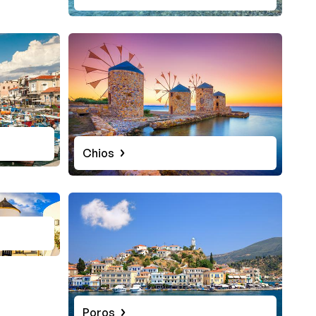
Chios
Poros