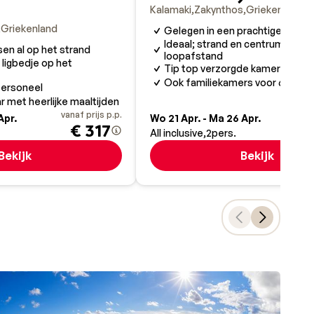
Kalamaki
Zakynthos
Griekenland
Griekenland
Gelegen in een prachtige tuin
Ideaal; strand en centrum van K
en al op het strand
loopafstand
 ligbedje op het
Tip top verzorgde kamers
Ook familiekamers voor 6 pers
 personeel
r met heerlijke maaltijden
vanaf prijs p.p.
va
Apr.
Wo 21 Apr. - Ma 26 Apr.
€ 317
All inclusive
2
pers.
Bekijk
Bekijk