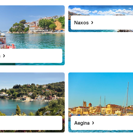
Naxos
s
Aegina