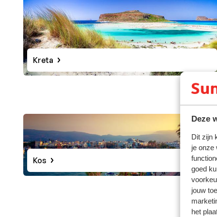
Kreta
Deze w
Dit zijn
je onze
function
Kos
goed ku
voorkeu
jouw to
marketi
het plaa