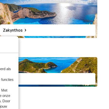
Zakynthos
erd als
Corfu
 functies
. Met
e onze
n. Door
 jouw