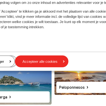
gedrag volgen om zo onze inhoud en advertenties relevanter voor je 
'Accepteer' te klikken ga je akkoord met het plaatsen van alle cookies
ren’ klikt, vind je meer informatie incl. de volledige lijst van cookies w
ecteren welke cookies je wilt toestaan. Je kunt op elk moment je voo
Lefkas
 of je toestemming intrekken.
a
eren
ger
Accepteer alle cookies
Peloponnesos
arga