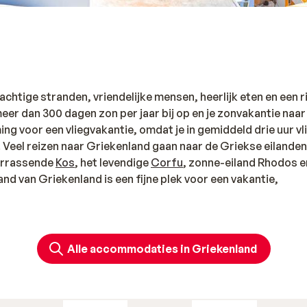
achtige stranden, vriendelijke mensen, heerlijk eten en een r
 meer dan 300 dagen zon per jaar bij op en je zonvakantie naar
ng voor een vliegvakantie, omdat je in gemiddeld drie uur vl
. Veel reizen naar Griekenland gaan naar de Griekse eilanden
verrassende
Kos
, het levendige
Corfu
, zonne-eiland Rhodos e
and van Griekenland is een fijne plek voor een vakantie,
d liggen, in Griekenland kan het allemaal. Er is meer dan 15.0
Alle accommodaties in Griekenland
zonliefhebbers. De
vijf mooiste stranden van Griekenland
vin
 zelf te ontdekken. Liever relaxen en je in de watten laten
je favoriete eiland en geniet van luxe en lekker eten. Check 