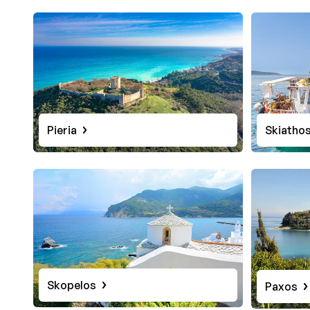
Pieria
Skiatho
Skopelos
Paxos