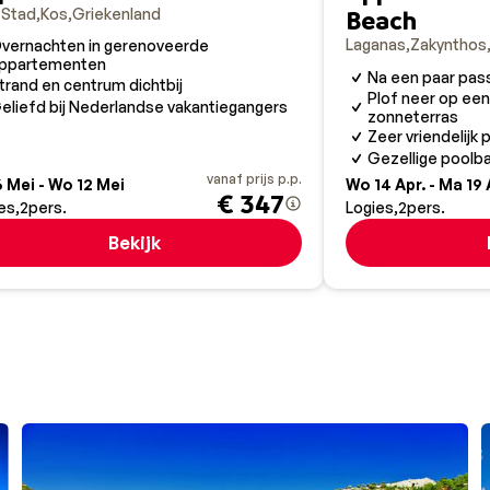
Beach
-Stad
Kos
Griekenland
Laganas
Zakynthos
vernachten in gerenoveerde
ppartementen
Na een paar pass
trand en centrum dichtbij
Plof neer op een
eliefd bij Nederlandse vakantiegangers
zonneterras
Zeer vriendelijk
Gezellige poolba
vanaf prijs p.p.
 Mei - Wo 12 Mei
Wo 14 Apr. - Ma 19 
€ 347
es
2
pers.
Logies
2
pers.
Bekijk