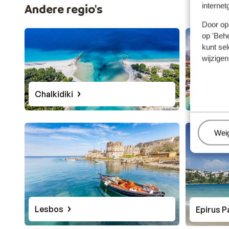
internet
Andere regio's
Door op 
op 'Behe
kunt sel
wijzigen
Chalkidiki
Kefaloni
Beh
Wei
Lesbos
Epirus P