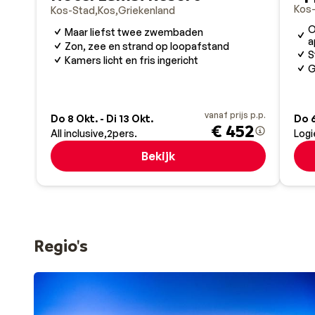
Kos
Kos-Stad
Kos
Griekenland
O
Maar liefst twee zwembaden
a
Zon, zee en strand op loopafstand
S
Kamers licht en fris ingericht
G
vanaf prijs p.p.
Do 8 Okt. - Di 13 Okt.
Do 6
€ 452
All inclusive
2
pers.
Logi
Bekijk
Regio's