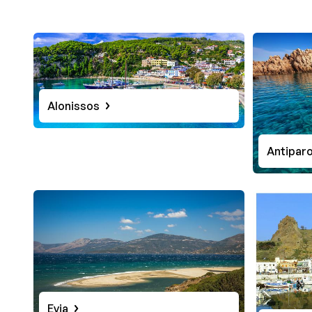
Alonissos
Antipar
Evia