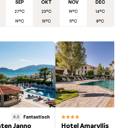
ense
SEP
OKT
NOV
DEC
27°C
23°C
19°C
14°C
gen
19°C
15°C
11°C
8°C
us het
n en
e
e
an
Fantastisch
8.5
7
ten Janno
Hotel Amaryllis