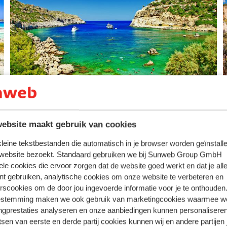
Rhodos
ebsite maakt gebruik van cookies
 kleine tekstbestanden die automatisch in je browser worden geïnstalle
 website bezoekt. Standaard gebruiken we bij Sunweb Group GmbH
ele cookies die ervoor zorgen dat de website goed werkt en dat je alle
nt gebruiken, analytische cookies om onze website te verbeteren en
rscookies om de door jou ingevoerde informatie voor je te onthouden
estemming maken we ook gebruik van marketingcookies waarmee w
ngprestaties analyseren en onze aanbiedingen kunnen personalisere
Samos
tsen van eerste en derde partij cookies kunnen wij en andere partijen