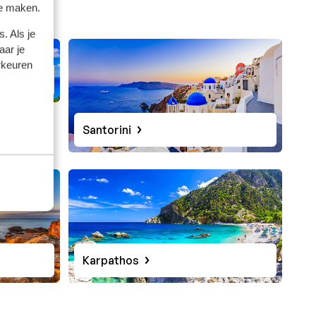
te maken.
. Als je
aar je
rkeuren
Santorini
Karpathos